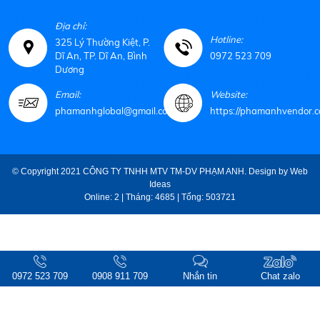
Địa chỉ:
Hotline:
325 Lý Thường Kiệt, P.
Dĩ An, TP. Dĩ An, Bình
0972 523 709
Dương
Email:
Website:
phamanhglobal@gmail.com
https://phamanhvendor.c
© Copyright 2021 CÔNG TY TNHH MTV TM-DV PHẠM ANH. Design by
Web
Ideas
Online: 2 | Tháng: 4685 | Tổng: 503721
0972 523 709
0908 911 709
Nhắn tin
Chat zalo