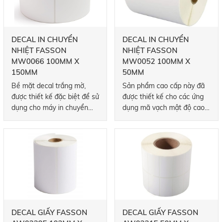
DECAL IN CHUYỂN
DECAL IN CHUYỂN
NHIỆT FASSON
NHIỆT FASSON
MW0066 100MM X
MW0052 100MM X
150MM
50MM
Bề mặt decal trắng mờ,
Sản phẩm cao cấp này đã
được thiết kế đặc biệt để sử
được thiết kế cho các ứng
dụng cho máy in chuyển
dụng mã vạch mật độ cao.
nhiệt chạy ở tốc độ chậm
mang đến chất lượng in
đến cao.
truyền nhiệt cao và khả
năng chống nhòe ở các
máy in tốc độ chậm đến tốc
độ cao.
DECAL GIẤY FASSON
DECAL GIẤY FASSON