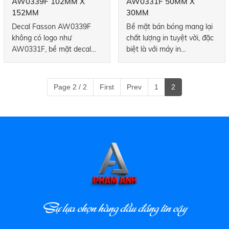
AW0339F 102MM X
AW0331F 50MM X
152MM
30MM
Decal Fasson AW0339F
Bề mặt bán bóng mang lại
không có logo như
chất lượng in tuyệt vời, đặc
AW0331F, bề mặt decal
biệt là với máy in
hơi sậm hơn so với
barcode và flexo. Độ bền
AW0331F. Bề mặt bán
bên trong cao của lớp lót
bóng mang lại chất lượng in
glassine hỗ trợ tuyệt vời
Page 2 / 2
First
Prev
1
2
tuyệt vời, đặc biệt là với
cho việc bế cuộn hay xếp
máy in barcode. Độ bền
tờ.
bên trong cao của lớp lót
glassine hỗ trợ tuyệt vời
cho việc bế cuộn hay xếp
tờ.
Sự lựa chọn hàng đầu đáng tin cậy