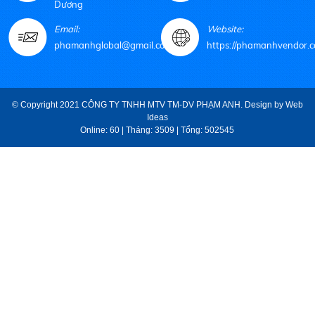
Dương
Email:
Website:
phamanhglobal@gmail.com
https://phamanhvendor.c
© Copyright 2021 CÔNG TY TNHH MTV TM-DV PHẠM ANH. Design by
Web
Ideas
Online: 60 | Tháng: 3509 | Tổng: 502545