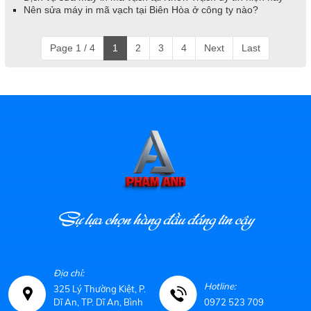
Nên sửa máy in mã vạch tại Biên Hòa ở công ty nào?
Page 1 / 4
1
2
3
4
Next
Last
Sự lựa chọn hàng đầu đáng tin cậy
Địa chỉ:
Hotline:
325 Lý Thường Kiệt, P.
Dĩ An, TP. Dĩ An, Bình
0972 523 709