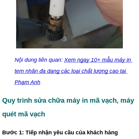
N
ộ
i dung liên quan: 
Xem ngay 10+ m
ẫ
u máy in 
tem nhãn đa d
ạ
ng các lo
ạ
i ch
ấ
t l
ượ
ng cao t
ạ
i 
Ph
ạ
m Anh
Quy trình sửa chữa máy in mã vạch, máy 
quét mã vạch
Bước 1: Tiếp nhận yêu cầu của khách hàng