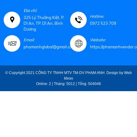
Địa chỉ:
Hotline:
325 Lý Thường Kiệt, P.
Dĩ An, TP. Dĩ An, Bình
0972 523 709
Dương
Email:
Website:
phamanhglobal@gmail.com
https://phamanhvendor.c
© Copyright 2021 CÔNG TY TNHH MTV TM-DV PHẠM ANH. Design by
Web
Ideas
Online: 2 | Tháng: 5012 | Tổng: 504048