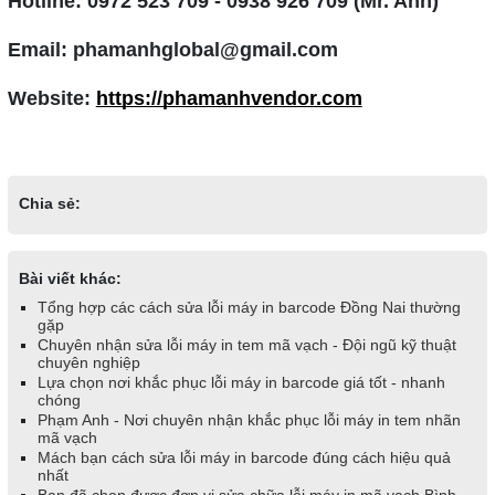
Hotline: 0972 523 709 - 0938 926 709 (Mr. Anh)
Email: phamanhglobal@gmail.com
Website: 
https://phamanhvendor.com
Chia sẻ:
Bài viết khác:
Tổng hợp các cách sửa lỗi máy in barcode Đồng Nai thường
gặp
Chuyên nhận sửa lỗi máy in tem mã vạch - Đội ngũ kỹ thuật
chuyên nghiệp
Lựa chọn nơi khắc phục lỗi máy in barcode giá tốt - nhanh
chóng
Phạm Anh - Nơi chuyên nhận khắc phục lỗi máy in tem nhãn
mã vạch
Mách bạn cách sửa lỗi máy in barcode đúng cách hiệu quả
nhất
Bạn đã chọn được đơn vị sửa chữa lỗi máy in mã vạch Bình