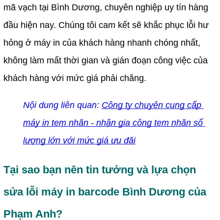
mã vạch tại Bình Dương, chuyên nghiệp uy tín hàng 
đầu hiện nay. Chúng tôi cam kết sẽ khắc phục lỗi hư 
hỏng ở máy in của khách hàng nhanh chóng nhất, 
không làm mất thời gian và gián đoạn công việc của 
khách hàng với mức giá phải chăng.
N
ộ
i dung liên quan: 
Công ty chuyên cung c
ấ
p 
máy in tem nhãn - nh
ậ
n gia công tem nhãn s
ố
l
ượ
ng l
ớ
n v
ớ
i m
ứ
c giá 
ư
u đãi
Tại sao bạn nên tin tưởng và lựa chọn 
sửa lỗi máy in barcode Bình Dương của 
Phạm Anh?