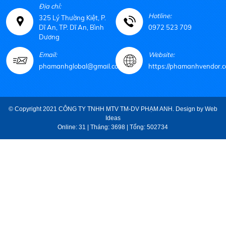
Địa chỉ:
Hotline:
325 Lý Thường Kiệt, P.
Dĩ An, TP. Dĩ An, Bình
0972 523 709
Dương
Email:
Website:
phamanhglobal@gmail.com
https://phamanhvendor.c
© Copyright 2021 CÔNG TY TNHH MTV TM-DV PHẠM ANH. Design by
Web
Ideas
Online: 31 | Tháng: 3698 | Tổng: 502734