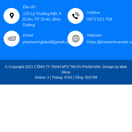
Địa chỉ:
Hotline:
325 Lý Thường Kiệt, P.
Dĩ An, TP. Dĩ An, Bình
0972 523 709
Dương
Email:
Website:
phamanhglobal@gmail.com
https://phamanhvendor.c
© Copyright 2021 CÔNG TY TNHH MTV TM-DV PHẠM ANH. Design by
Web
Ideas
Online: 2 | Tháng: 4763 | Tổng: 503799