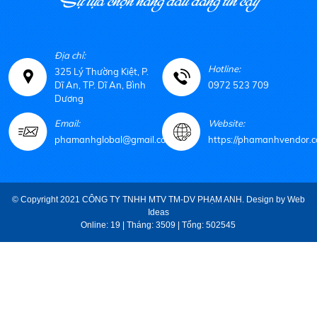
Địa chỉ:
Hotline:
325 Lý Thường Kiệt, P.
Dĩ An, TP. Dĩ An, Bình
0972 523 709
Dương
Email:
Website:
phamanhglobal@gmail.com
https://phamanhvendor.c
© Copyright 2021 CÔNG TY TNHH MTV TM-DV PHẠM ANH. Design by
Web
Ideas
Online: 19 | Tháng: 3509 | Tổng: 502545