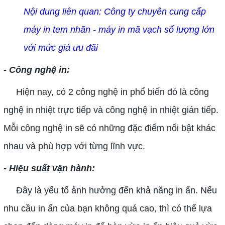
Nộ
i dung li
ê
n quan:
Công ty chuyên cung c
ấ
p
m
á
y in tem nh
ã
n - m
á
y in m
ã
v
ạ
ch s
ố
l
ượ
ng l
ớ
n
v
ớ
i m
ứ
c gi
á
ư
u
đã
i
- Công nghệ in:
Hiện nay, có 2 công nghệ in phổ biến đó là công
nghệ in nhiệt trực tiếp và công nghệ in nhiệt gián tiếp.
Mỗi công nghệ in sẽ có những đặc điểm nổi bật khác
nhau và phù hợp với từng lĩnh vực.
- Hiệu suất vận hành:
Đây là yếu tố ảnh hưởng đến khả năng in ấn. Nếu
nhu cầu in ấn của bạn không quá cao, thì có thể lựa