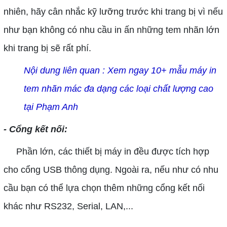
nhiên, hãy cân nhắc kỹ lưỡng trước khi trang bị vì nếu
như bạn không có nhu cầu in ấn những tem nhãn lớn
khi trang bị sẽ rất phí.
N
ộ
i dung li
ê
n quan :
Xem ngay 10+ m
ẫ
u m
á
y in
tem nhãn mác
đ
a d
ạ
ng các lo
ạ
i ch
ấ
t l
ượ
ng cao
t
ạ
i Ph
ạ
m Anh
- Cổng kết nối:
Phần lớn, các thiết bị máy in đều được tích hợp
cho cổng USB thông dụng. Ngoài ra, nếu như có nhu
cầu bạn có thể lựa chọn thêm những cổng kết nối
khác như RS232, Serial, LAN,...