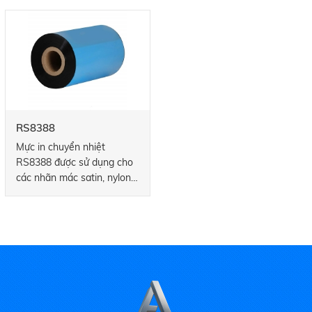
cực tốt và có thể sử dụng ở
cậy cho nghành may mặc.
tốc độ cao
RS8388
Mực in chuyển nhiệt
RS8388 được sử dụng cho
các nhãn mác satin, nylon,
dệt biên...và các loại tem
vải.