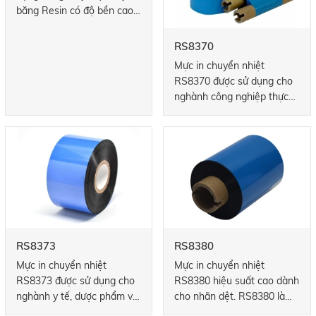
PA940
RS8370
Được thiết kế cho các ứng
Mực in chuyển nhiệt
dụng hàng may mặc, ruy
RS8370 được sử dụng cho
băng Resin có độ bền cao
nghành công nghiệp thực
này rất dễ giặt khô và giặt
phẩm.
ủi an toàn. Resin PA940 rất
linh hoạt, in trên nylon,
polyester, satin và taffeta.
Sản phẩm này còn có khả
năng chống xước, chống
nóng và chống nước vượt
trội.
RS8373
RS8380
Mực in chuyển nhiệt
Mực in chuyển nhiệt
RS8373 được sử dụng cho
RS8380 hiệu suất cao dành
nghành y tế, dược phẩm với
cho nhãn dệt. RS8380 là
ưu điểm chống mài mòn
một sự lựa chọn đáng tin