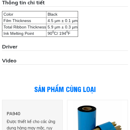
Thông tin chi tiết
Color
Black
Film Thickness
4.5 µm ± 0.1 µm
Total Ribbon Thickness
5.9 µm ± 0.3 µm
0
0
Ink Melting Point
90
C/ 194
F
Driver
Video
SẢN PHẨM CÙNG LOẠI