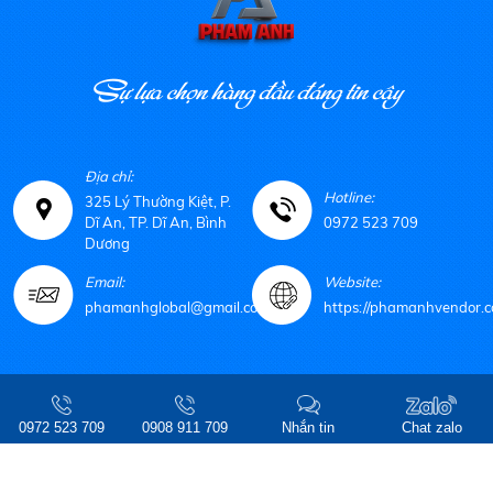
Sự lựa chọn hàng đầu đáng tin cậy
Địa chỉ:
Hotline:
325 Lý Thường Kiệt, P.
Dĩ An, TP. Dĩ An, Bình
0972 523 709
Dương
Email:
Website:
phamanhglobal@gmail.com
https://phamanhvendor.c
© Copyright 2021 CÔNG TY TNHH MTV TM-DV PHẠM ANH. Design by
Web
Ideas
0972 523 709
0908 911 709
Nhắn tin
Chat zalo
Online: 2 | Tháng: 4938 | Tổng: 503974