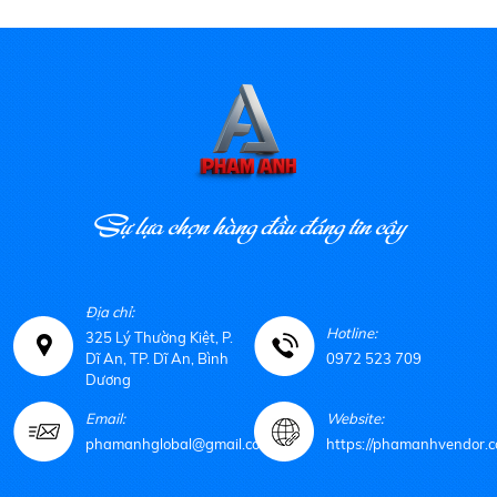
Sự lựa chọn hàng đầu đáng tin cậy
Địa chỉ:
Hotline:
325 Lý Thường Kiệt, P.
Dĩ An, TP. Dĩ An, Bình
0972 523 709
Dương
Email:
Website:
phamanhglobal@gmail.com
https://phamanhvendor.c