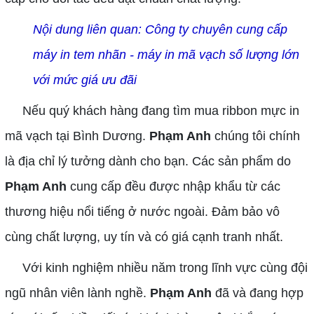
Nội dung li
ê
n quan:
Công ty chuyên cung c
ấ
p
máy in tem nhãn - máy in mã v
ạ
ch s
ố
l
ượ
ng l
ớ
n
v
ớ
i m
ứ
c gi
á
ư
u
đã
i
Nếu quý khách hàng đang tìm mua ribbon mực in
mã vạch tại Bình Dương.
Phạm Anh
chúng tôi chính
là địa chỉ lý tưởng dành cho bạn. Các sản phẩm do
Phạm Anh
cung cấp đều được nhập khẩu từ các
thương hiệu nổi tiếng ở nước ngoài. Đảm bảo vô
cùng chất lượng, uy tín và có giá cạnh tranh nhất.
Với kinh nghiệm nhiều năm trong lĩnh vực cùng đội
ngũ nhân viên lành nghề.
Phạm Anh
đã và đang hợp