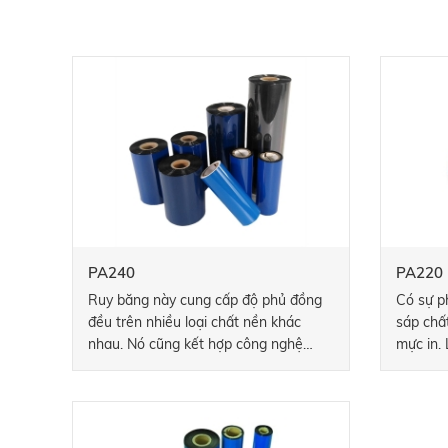
PA240
PA220
Ruy băng này cung cấp độ phủ đồng
Có sự p
đều trên nhiều loại chất nền khác
sáp chất
nhau. Nó cũng kết hợp công nghệ
mực in.
được thiết kế để kiểm soát và tiêu tán
vạch sắc
điện tích và một lớp sơn nền để bảo
vệ đầu in.