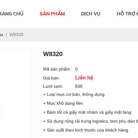
RANG CHỦ
SẢN PHẨM
DỊCH VỤ
HỖ TRỢ 
ax
W8320
W8320
Mã sản phẩm :
0
Liên hệ
Giá bán:
Lượt xem:
836
+ Loại mực cơ bản, thông dụng.
+ Mực khô dạng film.
+ Bám tốt cả giấy mặt nhám và giấy mặt láng.
+ Sử dụng rộng rãi trong logistics, tem phụ dán t
+ Sản xuất theo kích thước của khách hàng.