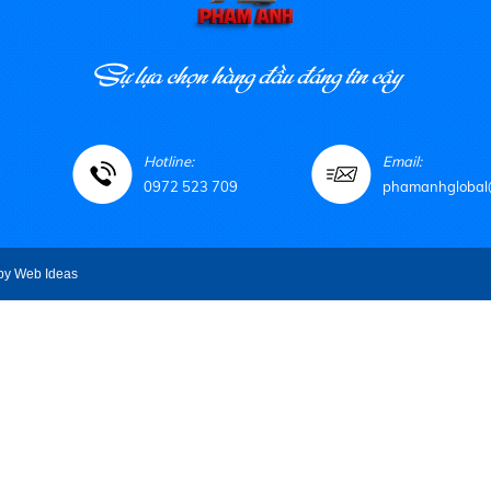
Sự lựa chọn hàng đầu đáng tin cậy
Hotline:
Email:
0972 523 709
phamanhglobal
by
Web Ideas