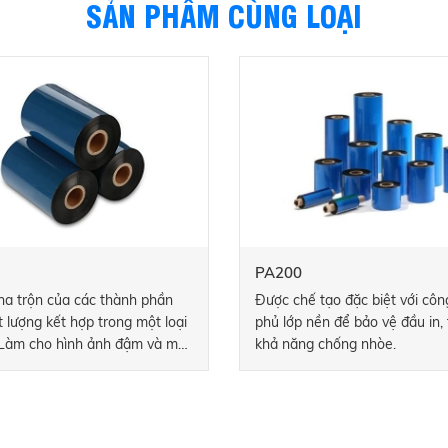
SẢN PHẨM CÙNG LOẠI
PA200
ha trộn của các thành phần
Được chế tạo đặc biệt với cô
 lượng kết hợp trong một loại
phủ lớp nền để bảo vệ đầu in,
 Làm cho hình ảnh đậm và mã
khả năng chống nhòe.
 nét.