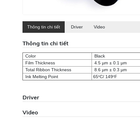
Thông tin chi tiết
Driver
Video
Thông tin chi tiết
Color
Black
Film Thickness
4.5 µm ± 0.1 µm
Total Ribbon Thickness
8.6 µm ± 0.3 µm
Ink Melting Point
65
C/ 149
F
0
0
Driver
Video