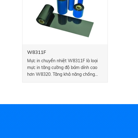
W8311F
Mực in chuyển nhiệt W8311F là loại
mực in tăng cường độ bám dính cao
hơn W8320. Tăng khả năng chống
trầy xước tuyệt vời, hình ảnh sắc nét
và có độ bền cao trên nhiều loại tem.