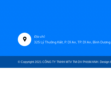
Địa chỉ:
325 Lý Thường Kiệt, P. Dĩ An, TP. Dĩ An, Bình Dương
© Copyright 2021 CÔNG TY TNHH MTV TM-DV PHẠM ANH. Design 