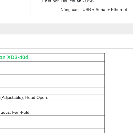
+ Kết nối: Tiêu chuẩn - USB
: Nâng cao - USB + Serial + Ethernet
on XD3-40d
e(Adjustable), Head Open.
nuous, Fan-Fold