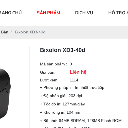
RANG CHỦ
SẢN PHẨM
DỊCH VỤ
HỖ TRỢ 
ể Bàn
Bixolon XD3-40d
Bixolon XD3-40d
Mã sản phẩm :
0
Liên hệ
Giá bán:
Lượt xem:
1114
+ Phương pháp in: In nhiệt trực tiếp
+ Độ phân giải: 203 dpi
+ Tốc độ in: 127mm/giây
+ Khổ rộng in: 104mm
+ Bộ nhớ: 64MB SDRAM, 128MB Flash ROM