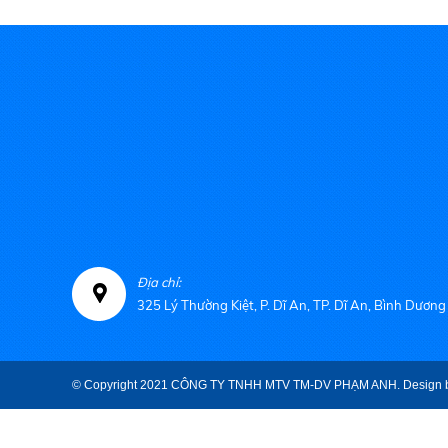
dàng
tem khi 
nhiều c
mặt giấ
Địa chỉ:
325 Lý Thường Kiệt, P. Dĩ An, TP. Dĩ An, Bình Dương
© Copyright 2021 CÔNG TY TNHH MTV TM-DV PHẠM ANH. Design 