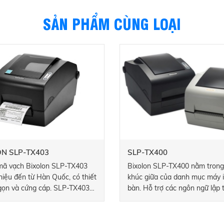
SẢN PHẨM CÙNG LOẠI
ON SLP-TX403
SLP-TX400
mã vạch Bixolon SLP-TX403
Bixolon SLP-TX400 nằm tron
hiệu đến từ Hàn Quốc, có thiết
khúc giữa của danh mục máy 
gọn và cứng cáp. SLP-TX403
bàn. Hỗ trợ các ngôn ngữ lập t
n nhiệt 300pi thực hiện hai
tiêu chuẩn công nghiệp. Mode
n nhiệt trực tiếp. in nhiệt gián
thể hoạt động ở cả hai chế độ
 tự động nhận diện quy cách
động in nhiệt trực tiếp hoặc in