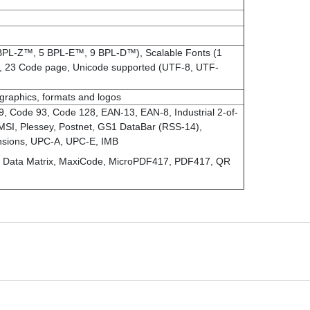
PL-Z™, 5 BPL-E™, 9 BPL-D™), Scalable Fonts (1
23 Code page, Unicode supported (UTF-8, UTF-
graphics, formats and logos
 Code 93, Code 128, EAN-13, EAN-8, Industrial 2-of-
 MSI, Plessey, Postnet, GS1 DataBar (RSS-14),
nsions, UPC-A, UPC-E, IMB
, Data Matrix, MaxiCode, MicroPDF417, PDF417, QR