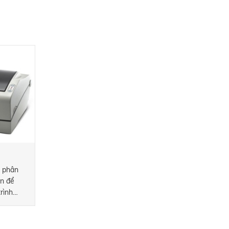
g phân
in để
rình
l này có
 hoạt
 truyền