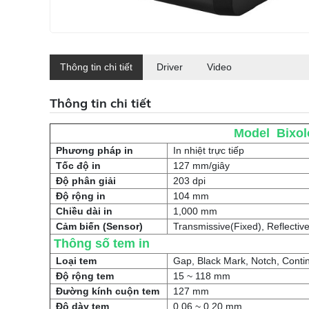
Thông tin chi tiết
Driver
Video
Thông tin chi tiết
Model
Bixol
Phương pháp in
In nhiệt trực tiếp
Tốc độ in
127 mm/giây
Độ phân giải
203 dpi
Độ rộng in
104 mm
Chiều dài in
1,000 mm
Cảm biến (Sensor)
Transmissive(Fixed), Reflectiv
Thông số tem in
Loại tem
Gap, Black Mark, Notch, Conti
Độ rộng tem
15 ~ 118 mm
Đường kính cuộn tem
127 mm
Độ dày tem
0.06 ~ 0.20 mm