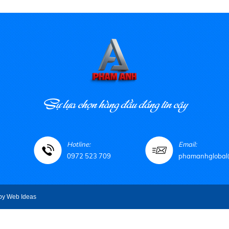
thực hiện lệnh in và in được
nhiệt( có ruy băng)
hất lượng ruy băng cùng bề
y tem decal khác nhau.
Sự lựa chọn hàng đầu đáng tin cậy
Hotline:
Email:
0972 523 709
phamanhglobal
by
Web Ideas