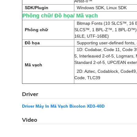
Artist-II™
SDK/Plugin
Windows SDK, Linux SDK
Phông chữ/ Đồ họa/ Mã vạch
Bitmap Fonts (10 SLCS™, 16 B
Phông chữ
SLCS™, 1 BPL-Z™, 1 BPL-D™), 
16LE, UTF-16BE)
Đồ họa
Supporting user-defined fonts, 
1D: Codabar, Code 11, Code 39,
5, Interleaved 2-of-5, Logmars,
Standard 2-of-5, UPC/EAN exte
Mã vạch
2D: Aztec, Codablock, Code49
Code, TLC39
Driver
Driver Máy In Mã Vạch Bixolon XD3-40D
Video