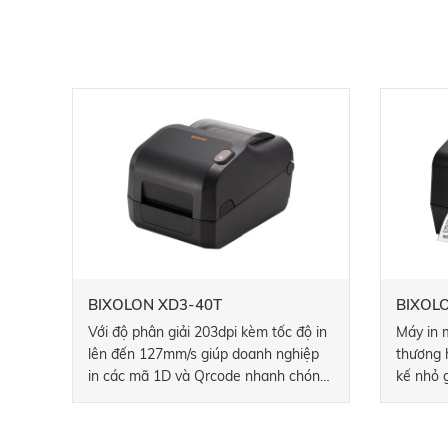
BIXOLON XD3-40T
BIXOL
Với độ phân giải 203dpi kèm tốc độ in
Máy in 
lên đến 127mm/s giúp doanh nghiệp
thương 
in các mã 1D và Qrcode nhanh chóng.
kế nhỏ 
Thiết kế thân thiện với người dùng
có đầu i
giúp linh động trong việc điều chỉnh
chế độ i
giá đỡ cuộn giấy và thay lắp giấy dễ
tiếp, và