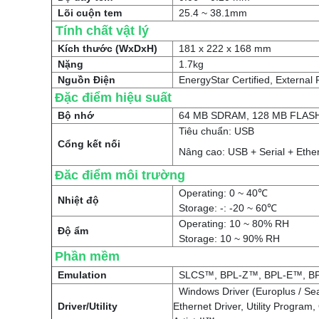
Lõi cuộn tem
25.4 ~ 38.1mm
Tính chất vật lý
Kích thước (WxDxH)
181 x 222 x 168 mm
Nặng
1.7kg
Nguồn Điện
EnergyStar Certified, External
Đặc điểm hiệu suất
Bộ nhớ
64 MB SDRAM, 128 MB FLAS
Tiêu chuẩn: USB
Cổng kết nối
Nâng cao: USB + Serial + Ethe
Đăc điểm môi trường
Operating: 0 ~ 40℃
Nhiệt độ
Storage: -: -20 ~ 60℃
Operating: 10 ~ 80% RH
Độ ẩm
Storage: 10 ~ 90% RH
Phần mềm
Emulation
SLCS™, BPL-Z™, BPL-E™, BPL
Windows Driver (Europlus / Sea
Driver/Utility
Ethernet Driver, Utility Program