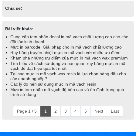
Chia sẻ:
Bài viết khác:
Cung cấp tem nhãn decal in mã vạch chất lượng cao cho các
đối tác kinh doanh
Mực in barcode: Giải pháp cho in mã vạch chất lượng cao
Ruy băng truyền nhiệt mực in mã vạch với nhiều ưu điểm
Khám phá những ưu điểm của mực in mã vạch wax premium
Tìm hiểu về cách sử dụng và bảo quản ruy băng mực in mã
vạch để đạt hiệu quả tốt nhất
Tại sao mực in mã vạch wax resin là lựa chọn hàng đầu cho
các doanh nghiệp?
Các lý do nên sử dụng mực in mã vạch resin
Mực in tem nhãn mã vạch độ bền cao và ổn định trong quá
trình sử dụng
Page 1 / 5
1
2
3
4
5
Next
Last