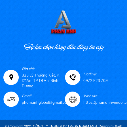
Sự lựa chọn hàng đầu đáng tin cậy
Địa chỉ:
Hotline:
325 Lý Thường Kiệt, P.
Dĩ An, TP. Dĩ An, Bình
0972 523 709
Dương
Email:
Website:
phamanhglobal@gmail.com
https://phamanhvendor.c
© Copyright 2021 CÔNG TY TNHH MTV TM-DV PHẠM ANH. Design by
Web