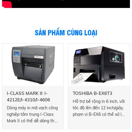
SẢN PHẨM CÙNG LOẠI
I-CLASS MARK II: I-
TOSHIBA B-EX6T3
4212E/I-4310/I-4606
Hỗ trợ bề rộng in 6 inch, với
Dòng máy in mã vạch công
tốc độ lên đến 12 inch/giây,
nghiệp tầm trung I-Class
phạm vi B-EX6 có thể xử lý
Mark II có thể dễ dàng theo
các ứng dụng in ấn đòi hỏi
kịp các ứng dụng yêu cầu
khắt khe nhất. Ngoài ra,