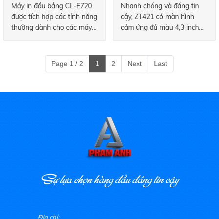
Máy in đầu bảng CL-E720
Nhanh chóng và đáng tin
được tích hợp các tính năng
cậy, ZT421 có màn hình
thường dành cho các máy
cảm ứng đủ màu 4,3 inch
có giá thành cao hơn. Được
để xem nhanh trạng thái
thiết kế và chế tạo để vận
máy in và nhanh chóng
hành và bảo dưỡng dễ
thực hiện các thay đổi cài
Page 1 / 2
1
2
Next
Last
dàng, nó bao gồm cơ chế
đặt. Nó có chiều rộng in là
Citizen ARCP ™ đã được
6 inch và có thể in lên đến
kiểm chứng, đảm bảo kết
12 inch mỗi giây.
quả in chất lượng cao, sắc
nét.
Sự lựa chọn hàng đầu đáng tin cậy
Địa chỉ: