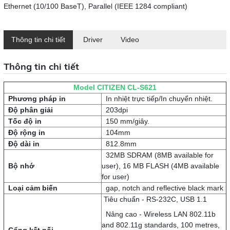
Ethernet (10/100 BaseT), Parallel (IEEE 1284 compliant)
Thông tin chi tiết
Driver
Video
Thông tin chi tiết
Model CITIZEN CL-S621
Phương pháp in
In nhiệt trực tiếp/In chuyển nhiệt.
Độ phân giải
203dpi
Tốc độ in
150 mm/giây.
Độ rộng in
104mm
Độ dài in
812.8mm
32MB SDRAM (8MB available for
Bộ nhớ
user), 16 MB FLASH (4MB available
for user)
Loại cảm biến
gap, notch and reflective black mark
Tiêu chuẩn - RS-232C, USB 1.1
Nâng cao - Wireless LAN 802.11b
and 802.11g standards, 100 metres,
Cổng kết nối