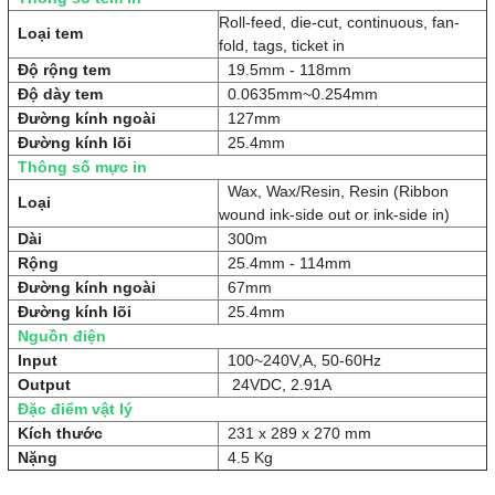
Roll-feed, die-cut, continuous, fan-
Loại tem
fold, tags, ticket in
Độ rộng tem
19.5mm - 118mm
Độ dày tem
0.0635mm~0.254mm
Đường kính ngoài
127mm
Đường kính lõi
25.4mm
Thông số mực in
Wax, Wax/Resin, Resin (Ribbon
Loại
wound ink-side out or ink-side in)
Dài
300m
Rộng
25.4mm - 114mm
Đường kính ngoài
67mm
Đường kính lõi
25.4mm
Nguồn điện
Input
100~240V,A, 50-60Hz
Output
24VDC, 2.91A
Đặc điểm vật lý
Kích thước
231 x 289 x 270 mm
Nặng
4.5 Kg