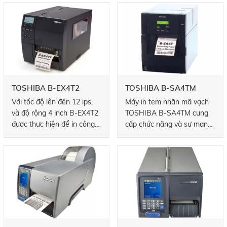
nhãn tốc độ cao. Với bộ xử
thông lượng cao được tạo
lý hiện đại, tốc độ in của
điều kiện với khả năng xử lý
máy in rất nhanh. Và nhờ
tiên tiến, tăng hiệu quả và
thiết kế mô-đun, bạn có thể
năng suất tổng thể.
dễ dàng thêm và / hoặc
thay đổi các tùy chọn máy
in để nâng cấp và cấu hình
lại khi nhu cầu kinh doanh
TOSHIBA B-EX4T2
TOSHIBA B-SA4TM
của bạn phát triển.
Với tốc độ lên đến 12 ips,
Máy in tem nhãn mã vạch
và độ rộng 4 inch B-EX4T2
TOSHIBA B-SA4TM cung
được thực hiện để in công
cấp chức năng và sự mạnh
nghiệp đòi hỏi khắt khe.
mẽ của một máy in công
Nâng cao sức mạnh xử lý
nghiệp với kích thước nhỏ
không chỉ đảm bảo đầu ra
gọn và dễ sử dụng của một
nhanh, mà còn thông lượng
máy in để bàn.
hiệu quả.