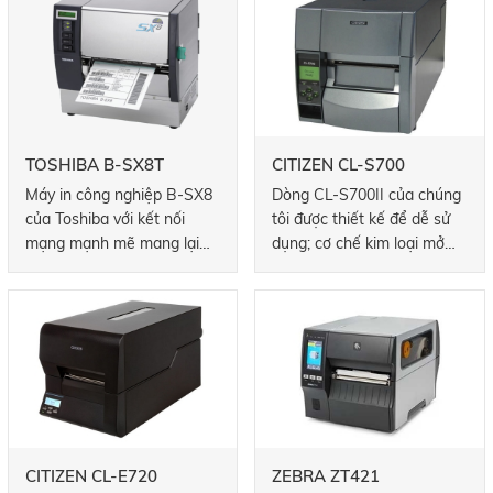
thông lượng nhanh nhất
độ in nhanh hơn.
trong lớp của chúng. Dòng
PM có nhiều kích thước và
kiểu cửa khác nhau để phù
hợp với ứng dụng chính xác
của bạn.
TOSHIBA B-SX8T
CITIZEN CL-S700
Máy in công nghiệp B-SX8
Dòng CL-S700II của chúng
của Toshiba với kết nối
tôi được thiết kế để dễ sử
mạng mạnh mẽ mang lại
dụng; cơ chế kim loại mở
hiệu suất vượt trội cho
theo chiều dọc đến 90 °
nhiều môi trường và ứng
đầy đủ để cho phép truy
dụng khác nhau.
cập ruy-băng dễ dàng,
trong khi điều khiển và định
vị ruy-băng tích hợp hỗ trợ
in chính xác trên cả phương
tiện nhỏ hoặc chuyên dụng.
CL-S700II cũng có kiểu
máy chỉ nhiệt trực tiếp.
CITIZEN CL-E720
ZEBRA ZT421