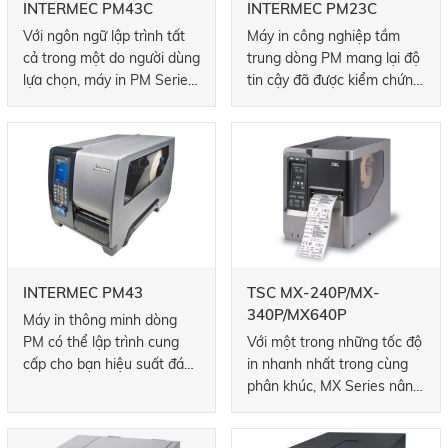
INTERMEC PM43C
INTERMEC PM23C
Với ngôn ngữ lập trình tất
Máy in công nghiệp tầm
cả trong một do người dùng
trung dòng PM mang lại độ
lựa chọn, máy in PM Series
tin cậy đã được kiểm chứng,
phù hợp với hầu hết các cơ
triển khai và tích hợp nhanh
sở hạ tầng CNTT, triển khai
chóng, cũng như kết nối
nhanh chóng vào các môi
tiên tiến để tối đa hóa thời
trường máy in hỗn hợp
gian hoạt động của bạn.
hoặc Honeywell hiện có. Và
Rất lý tưởng cho các ứng
với sự hỗ trợ ngôn ngữ lệnh
dụng trong các trung tâm
toàn diện - bao gồm ZSim2,
phân phối, nhà kho,
mô phỏng ZPLII nhanh
chóng, thân thiện và hoàn
INTERMEC PM43
TSC MX-240P/MX-
chỉnh của chúng tôi - việc
340P/MX640P
Máy in thông minh dòng
nâng cấp lên Dòng PM
PM có thể lập trình cung
Với một trong những tốc độ
chưa bao giờ đơn giản hơn
cấp cho bạn hiệu suất đáng
in nhanh nhất trong cùng
thế.
tin cậy để đảm bảo thời
phân khúc, MX Series nâng
gian hoạt động, triển khai
cao năng suất với sức
và tích hợp nhanh chóng và
mạnh xử lý, giao tiếp và tốc