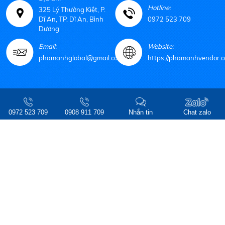
Hotline:
325 Lý Thường Kiệt, P.
Dĩ An, TP. Dĩ An, Bình
0972 523 709
Dương
Email:
Website:
phamanhglobal@gmail.com
https://phamanhvendor.c
© Copyright 2021 CÔNG TY TNHH MTV TM-DV PHẠM ANH. Design by
Web
Ideas
0972 523 709
0908 911 709
Nhắn tin
Chat zalo
Online: 4 | Tháng: 4165 | Tổng: 503201