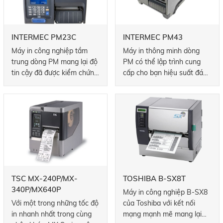
toàn diện - bao gồm ZSim2,
mô phỏng ZPLII nhanh
chóng, thân thiện và hoàn
INTERMEC PM23C
INTERMEC PM43
chỉnh của chúng tôi - việc
Máy in công nghiệp tầm
Máy in thông minh dòng
nâng cấp lên Dòng PM
trung dòng PM mang lại độ
PM có thể lập trình cung
chưa bao giờ đơn giản hơn
tin cậy đã được kiểm chứng,
cấp cho bạn hiệu suất đáng
thế.
triển khai và tích hợp nhanh
tin cậy để đảm bảo thời
chóng, cũng như kết nối
gian hoạt động, triển khai
tiên tiến để tối đa hóa thời
và tích hợp nhanh chóng và
gian hoạt động của bạn.
thông lượng nhanh nhất
Rất lý tưởng cho các ứng
trong lớp của chúng. Dòng
dụng trong các trung tâm
PM có nhiều kích thước và
phân phối, nhà kho,
kiểu cửa khác nhau để phù
hợp với ứng dụng chính xác
của bạn.
TSC MX-240P/MX-
TOSHIBA B-SX8T
340P/MX640P
Máy in công nghiệp B-SX8
Với một trong những tốc độ
của Toshiba với kết nối
in nhanh nhất trong cùng
mạng mạnh mẽ mang lại