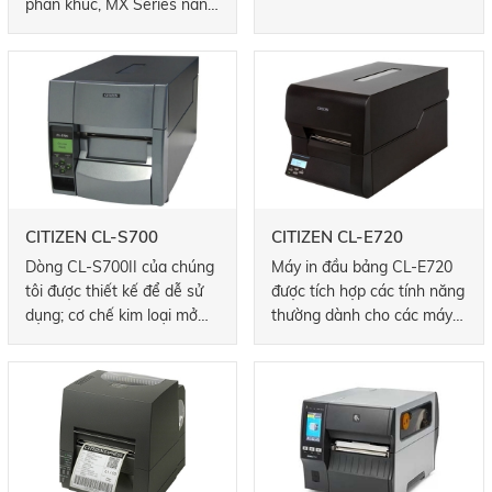
phân khúc, MX Series nâng
hiệu suất vượt trội cho
cao năng suất với sức
nhiều môi trường và ứng
mạnh xử lý, giao tiếp và tốc
dụng khác nhau.
độ in nhanh hơn.
CITIZEN CL-S700
CITIZEN CL-E720
Dòng CL-S700II của chúng
Máy in đầu bảng CL-E720
tôi được thiết kế để dễ sử
được tích hợp các tính năng
dụng; cơ chế kim loại mở
thường dành cho các máy
theo chiều dọc đến 90 °
có giá thành cao hơn. Được
đầy đủ để cho phép truy
thiết kế và chế tạo để vận
cập ruy-băng dễ dàng,
hành và bảo dưỡng dễ
trong khi điều khiển và định
dàng, nó bao gồm cơ chế
vị ruy-băng tích hợp hỗ trợ
Citizen ARCP ™ đã được
in chính xác trên cả phương
kiểm chứng, đảm bảo kết
tiện nhỏ hoặc chuyên dụng.
quả in chất lượng cao, sắc