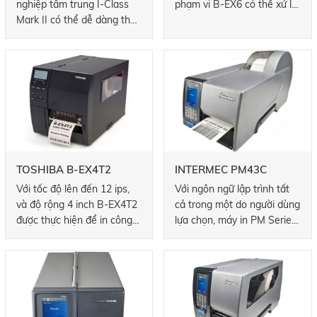
nghiệp tầm trung I-Class
phạm vi B-EX6 có thể xử lý
Mark II có thể dễ dàng theo
các ứng dụng in ấn đòi hỏi
kịp các ứng dụng yêu cầu
khắt khe nhất. Ngoài ra,
nhãn tốc độ cao. Với bộ xử
thông lượng cao được tạo
lý hiện đại, tốc độ in của
điều kiện với khả năng xử lý
máy in rất nhanh. Và nhờ
tiên tiến, tăng hiệu quả và
thiết kế mô-đun, bạn có thể
năng suất tổng thể.
dễ dàng thêm và / hoặc
thay đổi các tùy chọn máy
in để nâng cấp và cấu hình
lại khi nhu cầu kinh doanh
TOSHIBA B-EX4T2
INTERMEC PM43C
của bạn phát triển.
Với tốc độ lên đến 12 ips,
Với ngôn ngữ lập trình tất
và độ rộng 4 inch B-EX4T2
cả trong một do người dùng
được thực hiện để in công
lựa chọn, máy in PM Series
nghiệp đòi hỏi khắt khe.
phù hợp với hầu hết các cơ
Nâng cao sức mạnh xử lý
sở hạ tầng CNTT, triển khai
không chỉ đảm bảo đầu ra
nhanh chóng vào các môi
nhanh, mà còn thông lượng
trường máy in hỗn hợp
hiệu quả.
hoặc Honeywell hiện có. Và
với sự hỗ trợ ngôn ngữ lệnh