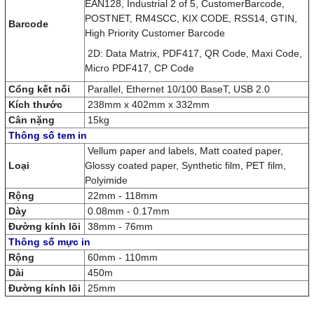
EAN128, Industrial 2 of 5, CustomerBarcode,
POSTNET, RM4SCC, KIX CODE, RSS14, GTIN,
Barcode
High Priority Customer Barcode
2D: Data Matrix, PDF417, QR Code, Maxi Code,
Micro PDF417, CP Code
Cổng kết nối
Parallel, Ethernet 10/100 BaseT, USB 2.0
Kích thước
238mm x 402mm x 332mm
Cân nặng
15kg
Thông số tem in
Vellum paper and labels, Matt coated paper,
Loại
Glossy coated paper, Synthetic film, PET film,
Polyimide
Rộng
22mm - 118mm
Dày
0.08mm - 0.17mm
Đường kính lõi
38mm - 76mm
Thông số mực in
Rộng
60mm - 110mm
Dài
450m
Đường kính lõi
25mm