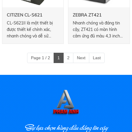
CL-S700II cũng có kiểu
nét.
máy chỉ nhiệt trực tiếp.
CITIZEN CL-S621
ZEBRA ZT421
CL-S621II là một thiết bị
Nhanh chóng và đáng tin
được thiết kế chính xác,
cậy, ZT421 có màn hình
nhanh chóng và dễ sử
cảm ứng đủ màu 4,3 inch
dụng, bao gồm tất cả các
để xem nhanh trạng thái
tính năng của CL-S521II
máy in và nhanh chóng
cùng với tùy chọn in ở cả
thực hiện các thay đổi cài
Page 1 / 2
1
2
Next
Last
hai chế độ truyền nhiệt và
đặt. Nó có chiều rộng in là
nhiệt trực tiếp. Máy in này
6 inch và có thể in lên đến
cũng có cơ chế kim loại Hi-
12 inch mỗi giây.
Lift ™ của Citizen và hệ
thống căng dây tự động và
chống nhăn ARCP ™ cải
tiến.
Sự lựa chọn hàng đầu đáng tin cậy