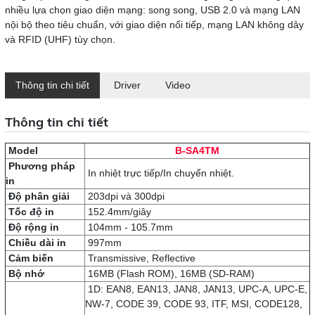
nhiều lựa chọn giao diện mạng: song song, USB 2.0 và mạng LAN
nội bộ theo tiêu chuẩn, với giao diện nối tiếp, mạng LAN không dây
và RFID (UHF) tùy chọn.
Thông tin chi tiết
Driver
Video
Thông tin chi tiết
Model
B-SA4TM
Phương pháp
In nhiệt trực tiếp/In chuyển nhiệt.
in
Độ phân giải
203dpi và 300dpi
Tốc độ in
152.4mm/giây
Độ rộng in
104mm - 105.7mm
Chiều dài in
997mm
Cảm biến
Transmissive, Reflective
Bộ nhớ
16MB (Flash ROM), 16MB (SD-RAM)
1D: EAN8, EAN13, JAN8, JAN13, UPC-A, UPC-E,
NW-7, CODE 39, CODE 93, ITF, MSI, CODE128,