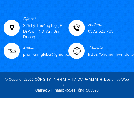
Địa chỉ:
Hotline:
325 Lý Thường Kiệt, P.
Dĩ An, TP. Dĩ An, Bình
0972 523 709
Dương
Email:
Website:
phamanhglobal@gmail.com
https://phamanhvendor.c
© Copyright 2021 CÔNG TY TNHH MTV TM-DV PHẠM ANH. Design by
Web
Ideas
Online: 5 | Tháng: 4554 | Tổng: 503590