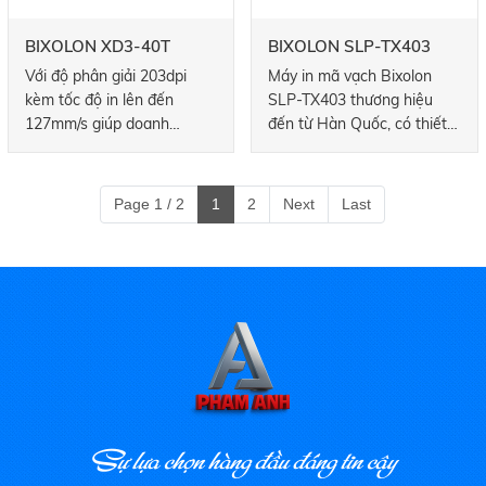
BIXOLON XD3-40T
BIXOLON SLP-TX403
Với độ phân giải 203dpi
Máy in mã vạch Bixolon
kèm tốc độ in lên đến
SLP-TX403 thương hiệu
127mm/s giúp doanh
đến từ Hàn Quốc, có thiết
nghiệp in các mã 1D và
kế nhỏ gọn và cứng cáp.
Qrcode nhanh chóng. Thiết
SLP-TX403 có đầu in nhiệt
kế thân thiện với người
300pi thực hiện hai chế độ
Page 1 / 2
1
2
Next
Last
dùng giúp linh động trong
in nhiệt trực tiếp. in nhiệt
việc điều chỉnh giá đỡ cuộn
gián tiếp, và tự động nhận
giấy và thay lắp giấy dễ
diện quy cách tem khi thực
dàng
hiện lệnh in và in được
nhiều chất lượng ruy băng
cùng bề mặt giấy tem decal
khác nhau.
Sự lựa chọn hàng đầu đáng tin cậy