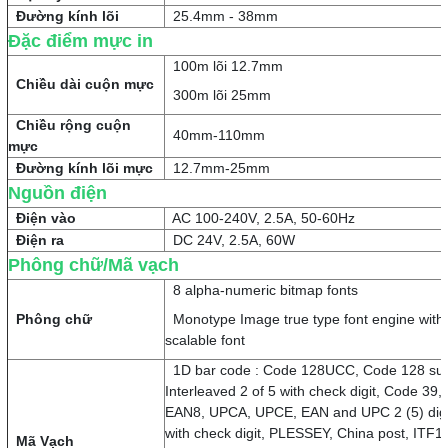
Đường kính lõi
25.4mm - 38mm
Đặc điểm mực in
100m lõi 12.7mm
Chiều dài cuộn mực
300m lõi 25mm
Chiều rộng cuộn
40mm-110mm
mực
Đường kính lõi mực
12.7mm-25mm
Nguồn điện
Điện vào
AC 100-240V, 2.5A, 50-60Hz
Điện ra
DC 24V, 2.5A, 60W
Phông chữ/Mã vạch
8 alpha-numeric bitmap fonts
Phông chữ
Monotype Image true type font engine with
scalable font
1D bar code : Code 128UCC, Code 128 subse
Interleaved 2 of 5 with check digit, Code 39
EAN8, UPCA, UPCE, EAN and UPC 2 (5) digit
with check digit, PLESSEY, China post, IT
Mã Vạch