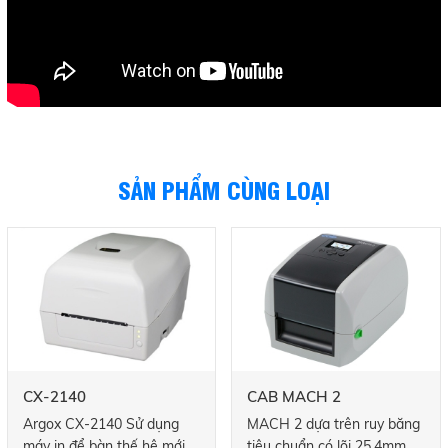
SẢN PHẨM CÙNG LOẠI
CX-2140
CAB MACH 2
Argox CX-2140 Sử dụng
MACH 2 dựa trên ruy băng
máy in để bàn thế hệ mới
tiêu chuẩn có lõi 25.4mm