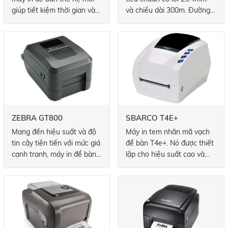
giúp tiết kiệm thời gian và
và chiều dài 300m. Đường
chi phí. Tính năng phong
kính ngoài tối đa để cuộn
phú giúp công việc hàng
nhãn được chèn vào vị trí
ngày trở nên đơn giản và
chính giữa là 127mm.
dễ dàng.
ZEBRA GT800
SBARCO T4E+
Mang đến hiệu suất và độ
Máy in tem nhãn mã vạch
tin cậy tiên tiến với mức giá
để bàn T4e+. Nó được thiết
cạnh tranh, máy in để bàn
lập cho hiệu suất cao và
truyền nhiệt / chuyển nhiệt
giá thấp hơn cho khách
trực tiếp GT800 cung cấp
hàng.
một loạt các tính năng để
đáp ứng nhiều ứng dụng in
ấn khối lượng từ thấp đến
trung bình. Có thể chứa dải