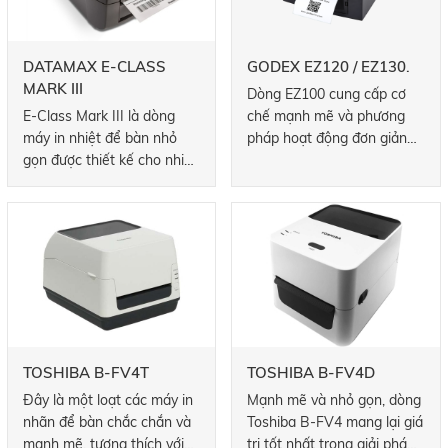
băng dài 300 mét để tăng
thêm tính linh hoạt và thời
gian hoạt động của máy in,
DATAMAX E-CLASS
GODEX EZ120 / EZ130.
GT800 cũng có sẵn ở kiểu
MARK III
Dòng EZ100 cung cấp cơ
máy 300 dpi cho các ứng
E-Class Mark III là dòng
chế mạnh mẽ và phương
dụng yêu cầu đầu ra có độ
máy in nhiệt để bàn nhỏ
pháp hoạt động đơn giản
phân giải cao.
gọn được thiết kế cho nhiều
để in nhãn và thẻ bán lẻ,
ngành và ứng dụng khác
kho hàng, hậu cần & vận
nhau đòi hỏi một máy in mã
chuyển.
vạch đáng tin cậy và tiết
kiệm chi phí.
TOSHIBA B-FV4T
TOSHIBA B-FV4D
Đây là một loạt các máy in
Mạnh mẽ và nhỏ gọn, dòng
nhãn để bàn chắc chắn và
Toshiba B-FV4 mang lại giá
mạnh mẽ, tương thích với
trị tốt nhất trong giải pháp