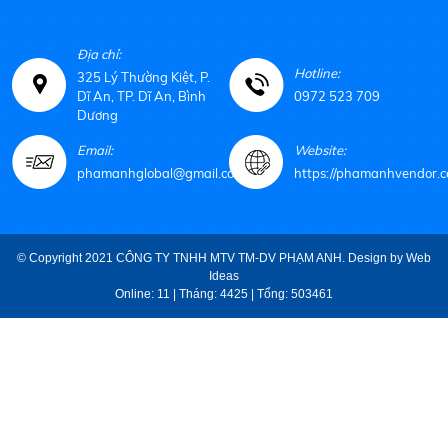
Địa chỉ:
Hotline:
325 Lý Thường Kiệt, P.
Dĩ An, TP. Dĩ An, Bình
0972 523 709
Dương
Email:
Website:
phamanhglobal@gmail.com
https://phamanhvendor.c
© Copyright 2021 CÔNG TY TNHH MTV TM-DV PHẠM ANH. Design by
Web
Ideas
Online: 11 | Tháng: 4425 | Tổng: 503461