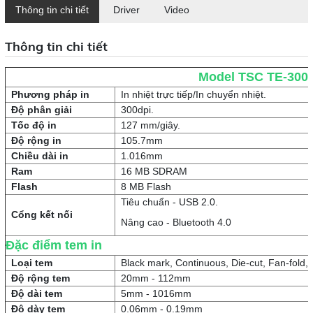
Thông tin chi tiết
Driver
Video
Thông tin chi tiết
Model TSC TE-300
Phương pháp in
In nhiệt trực tiếp/In chuyển nhiệt.
Độ phân giải
300dpi.
Tốc độ in
127 mm/giây.
Độ rộng in
105.7mm
Chiều dài in
1.016mm
Ram
16 MB SDRAM
Flash
8 MB Flash
Tiêu chuẩn - USB 2.0.
Cổng kết nối
Nâng cao - Bluetooth 4.0
Đặc điểm tem in
Loại tem
Black mark, Continuous, Die-cut, Fan-fold, 
Độ rộng tem
20mm - 112mm
Độ dài tem
5mm - 1016mm
Độ dày tem
0.06mm - 0.19mm